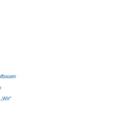
aufbauen
n
„Wir“