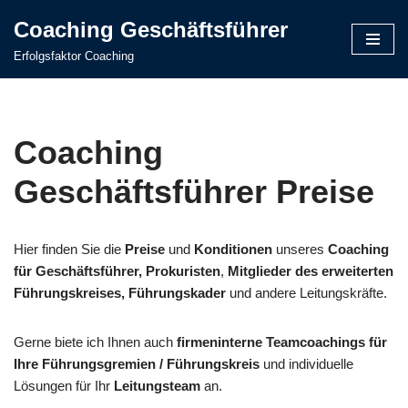
Coaching Geschäftsführer
Zum
Erfolgsfaktor Coaching
Inhalt
springen
Coaching
Geschäftsführer Preise
Hier finden Sie die
Preise
und
Konditionen
unseres
Coaching
für Geschäftsführer,
Prokuristen
,
Mitglieder des erweiterten
Führungskreises, Führungskader
und andere Leitungskräfte.
Gerne biete ich Ihnen auch
firmeninterne Teamcoachings für
Ihre Führungsgremien / Führungskreis
und individuelle
Lösungen für Ihr
Leitungsteam
an.